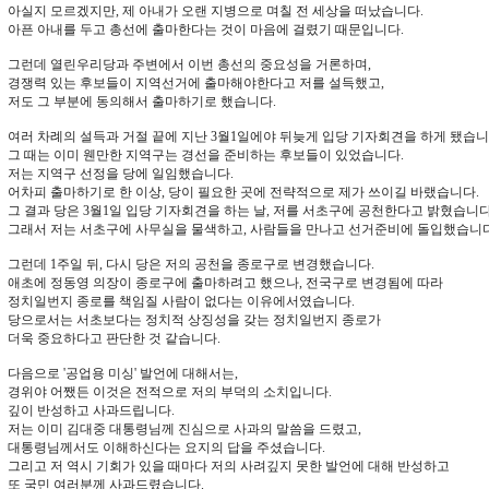
아실지 모르겠지만, 제 아내가 오랜 지병으로 며칠 전 세상을 떠났습니다.
아픈 아내를 두고 총선에 출마한다는 것이 마음에 걸렸기 때문입니다.
그런데 열린우리당과 주변에서 이번 총선의 중요성을 거론하며,
경쟁력 있는 후보들이 지역선거에 출마해야한다고 저를 설득했고,
저도 그 부분에 동의해서 출마하기로 했습니다.
여러 차례의 설득과 거절 끝에 지난 3월1일에야 뒤늦게 입당 기자회견을 하게 됐습니
그 때는 이미 웬만한 지역구는 경선을 준비하는 후보들이 있었습니다.
저는 지역구 선정을 당에 일임했습니다.
어차피 출마하기로 한 이상, 당이 필요한 곳에 전략적으로 제가 쓰이길 바랬습니다.
그 결과 당은 3월1일 입당 기자회견을 하는 날, 저를 서초구에 공천한다고 밝혔습니다
그래서 저는 서초구에 사무실을 물색하고, 사람들을 만나고 선거준비에 돌입했습니다
그런데 1주일 뒤, 다시 당은 저의 공천을 종로구로 변경했습니다.
애초에 정동영 의장이 종로구에 출마하려고 했으나, 전국구로 변경됨에 따라
정치일번지 종로를 책임질 사람이 없다는 이유에서였습니다.
당으로서는 서초보다는 정치적 상징성을 갖는 정치일번지 종로가
더욱 중요하다고 판단한 것 같습니다.
다음으로 '공업용 미싱' 발언에 대해서는,
경위야 어쨌든 이것은 전적으로 저의 부덕의 소치입니다.
깊이 반성하고 사과드립니다.
저는 이미 김대중 대통령님께 진심으로 사과의 말씀을 드렸고,
대통령님께서도 이해하신다는 요지의 답을 주셨습니다.
그리고 저 역시 기회가 있을 때마다 저의 사려깊지 못한 발언에 대해 반성하고
또 국민 여러분께 사과드렸습니다.