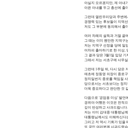
아실지 모르겠지만, 제 아내가
아픈 아내를 두고 총선에 출
그런데 열린우리당과 주변에서
경쟁력 있는 후보들이 지역선
저도 그 부분에 동의해서 출
여러 차례의 설득과 거절 끝에
그 때는 이미 웬만한 지역구
저는 지역구 선정을 당에 일
어차피 출마하기로 한 이상,
그 결과 당은 3월1일 입당 
그래서 저는 서초구에 사무실
그런데 1주일 뒤, 다시 당은
애초에 정동영 의장이 종로구
정치일번지 종로를 책임질 
당으로서는 서초보다는 정치
더욱 중요하다고 판단한 것 
다음으로 '공업용 미싱' 발언
경위야 어쨌든 이것은 전적으
깊이 반성하고 사과드립니다.
저는 이미 김대중 대통령님께
대통령님께서도 이해하신다는
그리고 저 역시 기회가 있을
또 국민 여러분께 사과드렸습