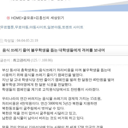
작성일 : 04-04-05 21:19
음식 쓰레기 줄여 불우학생을 돕는 대학생들에게 격려를 보내며
글쓴이 :
최고관리자
(125.♡.169.86)
부산 동서대 총학생회는 음식쓰레기 처리비용을 아껴 불우학생을 돕는데
사용하기 위해 음식물 쓰레기 줄이기 캠페인을 벌였다.
지난 달 교내 학생식당 잔반 줄이기 캠페인을 벌려 한 달동안 40만원을 벌어
불우학생 20여명에게 한 달분 식권을 전달했다.
학생들의 캠페인을 계기로 교직원식당에서도 잔반통이 사라졌다.
우리나라의 연간 버려지는 음식물 쓰레기의 경제적 가치는 15조원,
처리비용은 4천억원이다. 연간 5000억씩 5년간 북한을 지원하면
북한동포들이 굶주림에서 벗어날 수 있다.
북한은 먹을 것이 없어서 굶주림에 시달리고 있고,
남한은 음식물이 남아서 버리는 것도 버거워 하고 있다.
먹을 것이 없어서 기아선상에 있는 사람이 전 세계 12억 인구인 것을