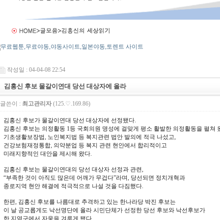
작성일 : 04-04-08 22:54
김홍신 후보 물갈이연대 당선 대상자에 올라
글쓴이 :
최고관리자
(125.♡.169.86)
김홍신 후보가 물갈이연대 당선 대상자에 선정됐다.
김홍신 후보는 의정활동 1등 국회의원 명성에 걸맞게 평소 활발한 의정활동을 펼쳐 
기초생활보장법, 노인복지법 등 복지관련 법안 발의에 적극 나섰고,
건강보험재정통합, 의약분업 등 복지 관련 현안에서 합리적이고
미래지향적인 대안을 제시해 왔다.
김홍신 후보는 물갈이연대의 당선 대상자 선정과 관련,
“부족한 것이 아직도 많은데 어깨가 무겁다”라며, 당선되면 정치개혁과
종로지역 현안 해결에 적극적으로 나설 것을 다짐했다.
한편, 김홍신 후보를 나름대로 추격하고 있는 한나라당 박진 후보는
이 날 공교롭게도 낙선명단에 올라 시민단체가 선정한 당선 후보와 낙선후보가
한 지역구에서 자웅을 겨루게 됐다.