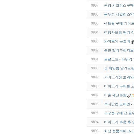
9907
광양 시알리스구매 tldk
9906
동두천 시알리스약국 tld
9905
센트립 구매 가이드
9904
여행자보험 해외 
9903
와이프의 눈썰미
9902
순천 발기부전치료
9901
프로코밀 - 파워약
9900
썸 확인법 알려드립
9899
카마그라정 효과와 
9898
비아그라 구매를 고
9897
이혼 재산분할
9896
늑대닷컴 도메인 -
9895
구구정 구매 전 필
9894
비아그라 복용 후 
9893
화성 정품비아그라 