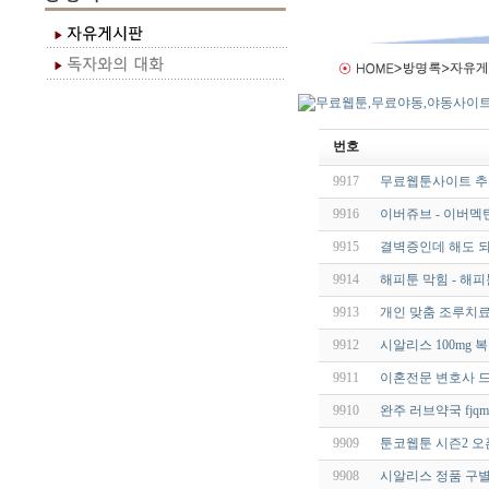
번호
9917
무료웹툰사이트 추천
9916
이버쥬브 - 이버멕틴 
9915
결벽증인데 해도 되나요
9914
해피툰 막힘 - 해피
9913
개인 맞춤 조루치료
9912
시알리스 100mg
9911
이혼전문 변호사 드
9910
완주 러브약국 fjqmdi
9909
툰코웹툰 시즌2 오
9908
시알리스 정품 구별