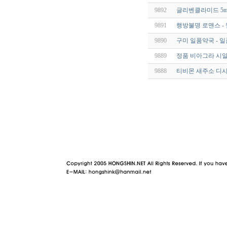
9892
글리벤클라미드 5mg
9891
행방불명 로맨스 -
9890
구미 일품약국 - 
9889
정품 비아그라 시알
9888
티비몬 새주소 디시
야동 사이트