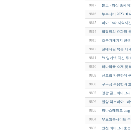
9817
툰코 - 최신 홈페이지
9816
누누티비 2023 ◀
9815
비아 그라 지속시간 -
9814
팔팔정의 효과와 복
9813
초특가패키지 관련 
9812
실데나필 복용 시 
9811
## 밍키넷 최신 
9810
하나약국 소개 및 
9809
센트립 안전하게 
9808
구구정 복용법과 효과
9807
영광 골드비아그라 rhf
9806
밀양 럭스비아 - 
9805
피나스테리드 5mg 
9804
무료웹툰사이트 추천
9803
인천 비아그라효능 ql