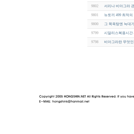
9802
서리나 비아그라 관
9801
뉴토끼 499 최적
9800
그 목욕탕엔 늑대가 
9799
시­알리스복용시간 
9798
비아그라란 무엇인가
야동 사이트