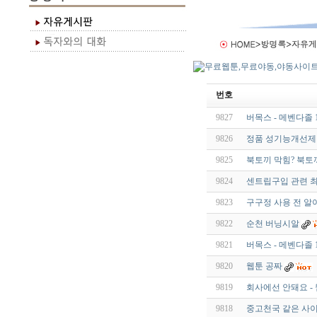
번호
9827
버목스 - 메벤다졸 1
9826
정품 성기능개선제 가
9825
북토끼 막힘? 북토
9824
센트립구입 관련 최
9823
구구정 사용 전 알
9822
순천 버닝시알
9821
버목스 - 메벤다졸 1
9820
웹툰 공짜
9819
회사에선 안돼요 -
9818
중고천국 같은 사이