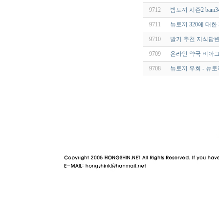
9712
밤토끼 시즌2 bam34
9711
뉴토끼 320에 대
9710
발기 추천 지식답변
9709
온라인 약국 비아
9708
뉴토끼 우회 - 뉴토
야동 사이트