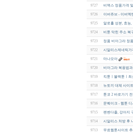
9727
비맥스 정품가격 
9726
이버쥬브 - 이버멕틴 
9725
알로홀 성분, 효능,
9724
비툰 막힌 주소 복구
9723
정품 비아그라 정품종
9722
시알리스제네릭가격 모
9721
마나모아
9720
비아그라 복용법과 
9719
킥툰ㅣ블랙툰ㅣ최
9718
뉴토끼 대체 사이
9717
툰코 2 바로가기 
9716
문퀘이크 - 웹툰 디
9715
펜벤다졸, 강아지 
9714
시알리스 처방 후 
9713
무료웹툰사이트 추천