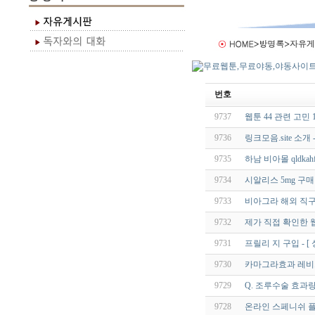
번호
9737
웹툰 44 관련 고민
9736
링크모음.site 소
9735
하남 비아몰 qldkah
9734
시알리스 5mg 구매 
9733
비아그라 해외 직구
9732
제가 직접 확인한 
9731
프릴리 지 구입 - [
9730
카마그라효과 레비트
9729
Q. 조루수술 효과
9728
온라인 스페니쉬 플