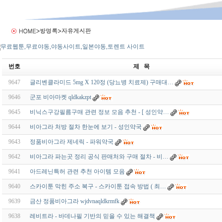
번호
제 목
9647
글리벤클라미드 5mg X 120정 (당뇨병 치료제) 구매대…
9646
군포 비아마켓 qldkakzpt
9645
비닉스구강필름구매 관련 정보 모음 추천 - [ 성인약…
9644
비아그라 처방 절차 한눈에 보기 - 성인약국
9643
정품비아그라 제네릭 - 파워약국
9642
비아그라 파는곳 정리 공식 판매처와 구매 절차 - 비…
9641
아드레닌특허 관련 추천 아이템 모음
9640
스카이툰 막힌 주소 복구 - 스카이툰 접속 방법 ( 최…
9639
금산 정품비아그라 wjdvnaqldkrmfk
9638
레비트라 - 바데나필 기반의 믿을 수 있는 해결책