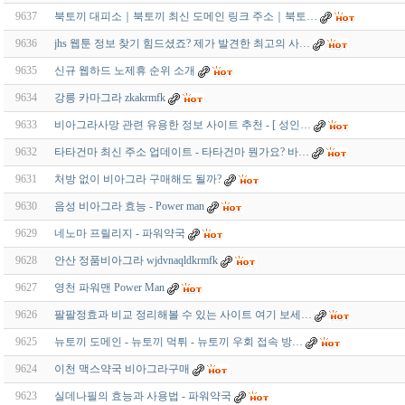
9637
북토끼 대피소｜북토끼 최신 도메인 링크 주소｜북토…
9636
jhs 웹툰 정보 찾기 힘드셨죠? 제가 발견한 최고의 사…
9635
신규 웹하드 노제휴 순위 소개
9634
강릉 카마그라 zkakrmfk
9633
비아그라사망 관련 유용한 정보 사이트 추천 - [ 성인…
9632
타타건마 최신 주소 업데이트 - 타타건마 뭔가요? 바…
9631
처방 없이 비아그라 구매해도 될까?
9630
음성 비아그라 효능 - Power man
9629
네노마 프릴리지 - 파워약국
9628
안산 정품비아그라 wjdvnaqldkrmfk
9627
영천 파워맨 Power Man
9626
팔팔정효과 비교 정리해볼 수 있는 사이트 여기 보세…
9625
뉴토끼 도메인 - 뉴토끼 먹튀 - 뉴토끼 우회 접속 방…
9624
이천 맥스약국 비아그라구매
9623
실데나필의 효능과 사용법 - 파워약국