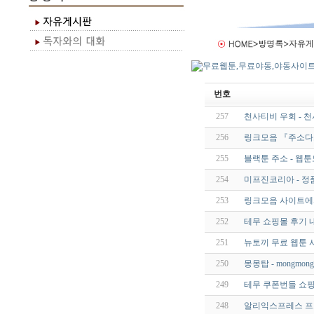
번호
257
천사티비 우회 - 
256
링크모음 『주소다
255
블랙툰 주소 - 웹
254
미프진코리아 - 정
253
링크모음 사이트에서
252
테무 쇼핑몰 후기 내
251
뉴토끼 무료 웹툰 
250
몽몽탑 - mongmong.
249
테무 쿠폰번들 쇼핑
248
알리익스프레스 프