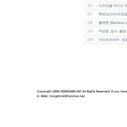
232
미프진을 어디서 구
231
특판[성인약국]정품
230
블랙툰 (Blacktoo
229
무방문, 일수, 월변
228
미프진코리아 - 정
야동 사이트