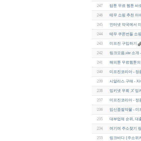
247
탑툰 무료 웹툰 바
246
테무 쇼핑 추천 아
245
인터넷 약국에서 미
244
테무 쿠폰번들 쇼핑
243
미프진 구입하기
242
링크모음.site 소
241
해피툰 무료웹툰의
240
미프진코리아 - 정
239
시알리스 구매 - 
238
밍키넷 우회 ズ 
237
미프진코리아 - 정
236
임신중절약물 - 미프
235
대부업체 순위, 대
234
여기여 주소찾기 
233
링크바다 {주소위