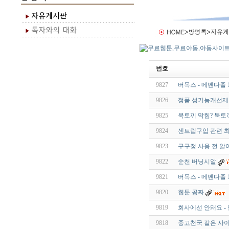
번호
9827
버목스 - 메벤다졸 1
9826
정품 성기능개선제 가
9825
북토끼 막힘? 북토
9824
센트립구입 관련 최
9823
구구정 사용 전 알
9822
순천 버닝시알
9821
버목스 - 메벤다졸 1
9820
웹툰 공짜
9819
회사에선 안돼요 -
9818
중고천국 같은 사이