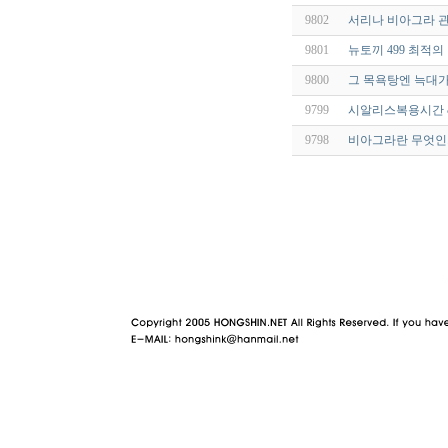
9802
서리나 비아그라 관
9801
뉴토끼 499 최적
9800
그 목욕탕엔 늑대가 
9799
시­알리스복용시간 
9798
비아그라란 무엇인가
야동 사이트