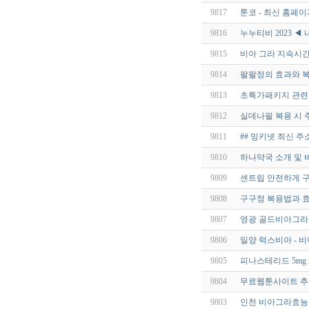
9817
툰코 - 최신 홈페이지
9816
누누티비 2023 ◀
9815
비아 그라 지속시간 -
9814
팔팔정의 효과와 복
9813
초특가패키지 관련 
9812
실데나필 복용 시 
9811
## 밍키넷 최신 
9810
하나약국 소개 및 
9809
센트립 안전하게 
9808
구구정 복용법과 효과
9807
영광 골드비아그라 rhf
9806
밀양 럭스비아 - 
9805
피나스테리드 5mg 
9804
무료웹툰사이트 추천
9803
인천 비아그라효능 ql