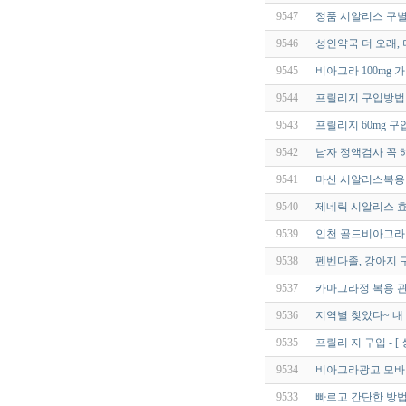
9547
정품 시알리스 구별
9546
성인약국 더 오래,
9545
비아그라 100mg
9544
프릴리지 구입방법 
9543
프릴리지 60mg 구
9542
남자 정액검사 꼭 
9541
마산 시알리스복용
9540
제네릭 시알리스 효
9539
인천 골드비아그라 rhf
9538
펜벤다졸, 강아지 
9537
카마그라정 복용 관
9536
지역별 찾았다~ 내
9535
프릴리 지 구입 - [
9534
비아그라광고 모바
9533
빠르고 간단한 방법