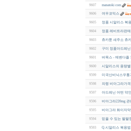
9607
manatoki com
9606
여우코믹스
9605
정품 시알리스 복용 
9604
정품 레비트라판매사이
9603
츄카툰 새주소 츄카
9602
구미 정품아드레
9601
버목스 - 메벤다졸 1
9600
시알리스의 용량별 차이
9599
미국산비닉스우통기한
9598
의령 비아그라가격 qld
9597
아드레닌 어떤 약인
9596
비아그라220mg 
9595
비아그라 화이자약
9594
믿을 수 있는 팔팔
9593
Q.시알리스 복용