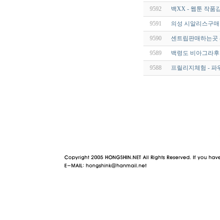
9592
백XX - 웹툰 작품
9591
의성 시알리스구매 tldk
9590
센트립판매하는곳 
9589
백령도 비아그라후기 q
9588
프릴리지체험 - 파
야동 사이트