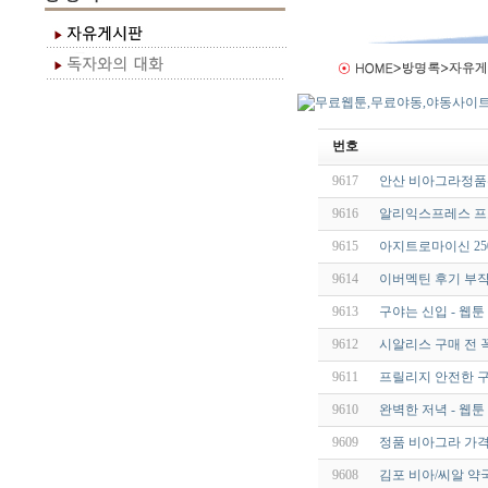
번호
9617
안산 비아그라정품판매 q
9616
알리익스프레스 
9615
아지트로마이신 250m
9614
이버멕틴 후기 부작용
9613
구야는 신입 - 웹
9612
시알리스 구매 전 
9611
프릴리지 안전한 구
9610
완벽한 저녁 - 웹툰
9609
정품 비아그라 가격
9608
김포 비아/씨알 약