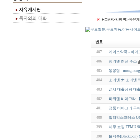
번호
407
에이스약국 - 비아그
406
밍키넷 최신 주소
405
몽몽탑 - mongmong.
404
소라넷 ナ 소라넷 
403
24시 대출상담 대출
402
파워맨 비아그라 【 V
401
정품 비아그라 구
400
알리익스프레스 Q
399
테무 쇼핑 TEMU 9
398
블랙툰(Blacktoo