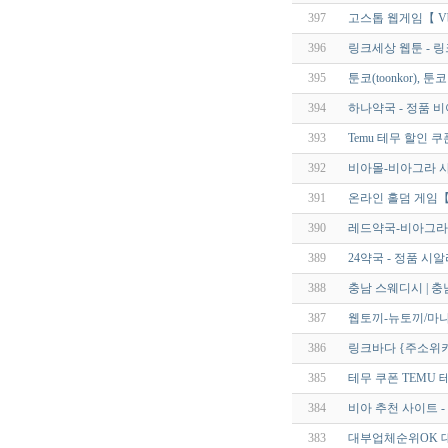
397
고스톱 웹게임【 Vb
396
링크세상 웹툰 - 
395
툰코(toonkor),
394
하나약국 - 정품 
393
Temu 테무 할인 쿠
392
비아몰-비아그라 사알
391
온라인 홀덤 게임【 
390
레드약국-비아그라 FA
389
24약국 - 정품 
388
충남 스웨디시 | 충
387
웹토끼-뉴토끼/마나
386
링크바다 {주소위
385
테무 쿠폰 TEMU 
384
비아 추천 사이트 
383
대부업체순위OK 