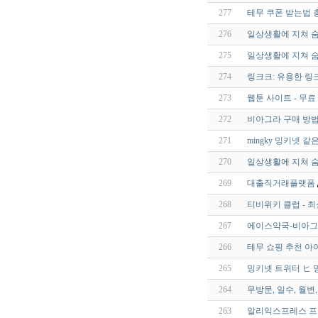
277
테무 쿠폰 받는법 
276
일상생활에 지쳐 숨
275
일상생활에 지쳐 숨
274
링크크: 유용한 링
273
웹툰 사이트 - 무료
272
비아그라 구매 방법
271
mingky 밍키넷 
270
일상생활에 지쳐 숨
269
대출직거래플랫폼
268
티비위키 클럽 - 최신주
267
에이스약국-비아그라
266
테무 쇼핑 추천 아
265
밍키넷 트위터 ヒ 
264
무방문, 일수, 월변
263
알리익스프레스 프