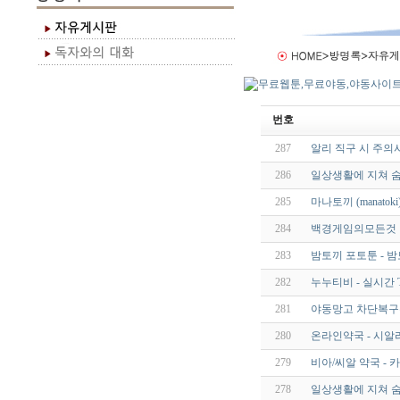
번호
287
알리 직구 시 주의
286
일상생활에 지쳐 숨
285
마나토끼 (manato
284
백경게임의모든것【 V
283
밤토끼 포토툰 - 밤토
282
누누티비 - 실시간 TV -
281
야동망고 차단복구주
280
온라인약국 - 시알
279
비아/씨알 약국 -
278
일상생활에 지쳐 숨