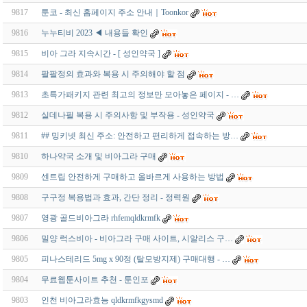
9817
툰코 - 최신 홈페이지 주소 안내｜Toonkor
9816
누누티비 2023 ◀ 내용들 확인
9815
비아 그라 지속시간 - [ 성인약국 ]
9814
팔팔정의 효과와 복용 시 주의해야 할 점
9813
초특가패키지 관련 최고의 정보만 모아놓은 페이지 - …
9812
실데나필 복용 시 주의사항 및 부작용 - 성인약국
9811
## 밍키넷 최신 주소: 안전하고 편리하게 접속하는 방…
9810
하나약국 소개 및 비아그라 구매
9809
센트립 안전하게 구매하고 올바르게 사용하는 방법
9808
구구정 복용법과 효과, 간단 정리 - 정력원
9807
영광 골드비아그라 rhfemqldkrmfk
9806
밀양 럭스비아 - 비아그라 구매 사이트, 시알리스 구…
9805
피나스테리드 5mg x 90정 (탈모방지제) 구매대행 - …
9804
무료웹툰사이트 추천 - 툰인포
9803
인천 비아그라효능 qldkrmfkgysmd