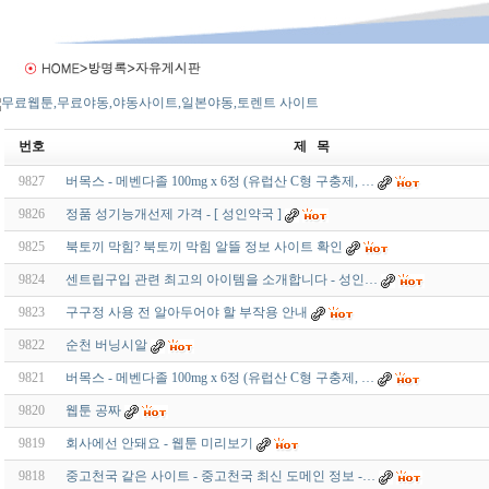
번호
제 목
9827
버목스 - 메벤다졸 100mg x 6정 (유럽산 C형 구충제, …
9826
정품 성기능개선제 가격 - [ 성인약국 ]
9825
북토끼 막힘? 북토끼 막힘 알뜰 정보 사이트 확인
9824
센트립구입 관련 최고의 아이템을 소개합니다 - 성인…
9823
구구정 사용 전 알아두어야 할 부작용 안내
9822
순천 버닝시알
9821
버목스 - 메벤다졸 100mg x 6정 (유럽산 C형 구충제, …
9820
웹툰 공짜
9819
회사에선 안돼요 - 웹툰 미리보기
9818
중고천국 같은 사이트 - 중고천국 최신 도메인 정보 -…