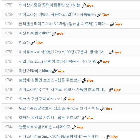
9757
섹파찾기좋은 꽁떡어플들만 모아놔봄
9756
비아그라는 어떻게 작용하고, 얼마나 지속될까?
9755
글리벤클라미드 5mg X 120정 (당뇨병 치료제) 구매대…
9754
마산 비아몰 qldkahf
9753
칵스타
9752
이버쥬브 - 이버멕틴 12mg x 100정 (구충제, 항바이러…
9751
시알리스 20mg 강력한 효과와 복용 시 주의사항
9750
마산 24약국 24dirrnr
9749
설탕에 곁들인 로맨스 - 웹툰 무료보기
9748
카마그라약국 추천 사이트: 정보가 가득한 최고의 페…
9747
워크넷 구인구직 바로가기
9746
무료이혼전문변호사 정보 알 수 있는 인기 사이트
9745
오빠가 동생을 사랑해 - 웹툰 무료보기
9744
정품프로코밀퀵배송 - 파워약국
9743
피나스테리드 5mg x 90정 (탈모방지제) 구매대행 - …