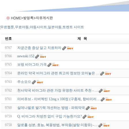
번호
제 목
9767
자궁근종 증상 알고 치료하자
9766
newtoki 152
9765
보령 비아그라 가격
9764
온라인 약국 비아그라 관련 최고의 정보만 모아놓은 …
9763
주소모으
9762
천사약국 비아그라 관련 가장 유명한 사이트 추천 - …
9761
이버쥬브 - 이버멕틴 12mg x 100정 (구충제, 항바이러…
9760
실데나필로 발기력 개선하는 방법 - 파워약국
9759
Q. 비아그라 처방전 없이 구입 가능한가요?
9758
알로홀 성분, 효능, 복용방법, 부작용(설탕 미함유) -…