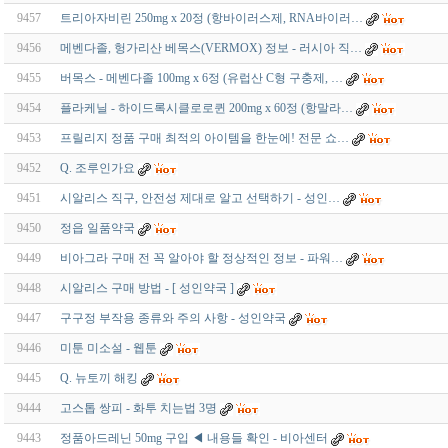
9457
트리아자비린 250mg x 20정 (항바이러스제, RNA바이러…
9456
메벤다졸, 헝가리산 베목스(VERMOX) 정보 - 러시아 직…
9455
버목스 - 메벤다졸 100mg x 6정 (유럽산 C형 구충제, …
9454
플라케닐 - 하이드록시클로로퀸 200mg x 60정 (항말라…
9453
프릴리지 정품 구매 최적의 아이템을 한눈에! 전문 쇼…
9452
Q. 조루인가요
9451
시알리스 직구, 안전성 제대로 알고 선택하기 - 성인…
9450
정읍 일품약국
9449
비아그라 구매 전 꼭 알아야 할 정상적인 정보 - 파워…
9448
시알리스 구매 방법 - [ 성인약국 ]
9447
구구정 부작용 종류와 주의 사항 - 성인약국
9446
미툰 미소설 - 웹툰
9445
Q. 뉴토끼 해킹
9444
고스톱 쌍피 - 화투 치는법 3명
9443
정품아드레닌 50mg 구입 ◀ 내용들 확인 - 비아센터