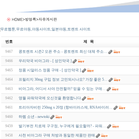
번호
제 목
9467
콩토렌트 시즌2 오픈 주소 - 콩토렌트 최신 대체 주소…
9466
우리약국 비아그라 - [ 성인약국 ]
9465
정품 시알리스 정품 구매 - [ 성인약국 ]
9464
프릴리지 30mg 구입 정보 고민되시나요? 가장 좋은 5…
9463
비아그라, 어디서 사야 안전할까? 믿을 수 있는 구매…
9462
영월 파워약국에 오신것을 환영합니다
9461
트리아자비린 250mg x 20정 (항바이러스제, RNA바이러…
9460
하렘 소년 - newtoki
9459
발기부전 치료제 구구정, 누구에게 필요할까? - 파워…
9458
사천 비아그라 구매 처방과 동일한 제품만 판매