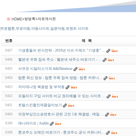
번호
제 목
9407
기생충들의 번식전략 - 2019년 이슈 키워드 "기생충" …
9406
헬븐넷 우회 접속 주소 - 헬븐넷 새주소 바로가기 - …
9405
서귀포 시알리스가격 tldkffltmrkrur
9404
탑툰 최신 정보 - 탑툰 우회 접속 방법 - 탑툰 커뮤니…
9403
자이데나정 복용법 및 부작용
9402
프릴리지 구입 사이트 비교 정리해볼 수 있는 사이트 …
9401
토탈스킨할인제품알아보기
9400
의정부상간소송변호사 관련 고민 1초 해결법 - 매일 …
9399
애니라이프 | Anilife
9398
툰코주소 도메인 바로가기 - 툰코주소 공식 커뮤니티…