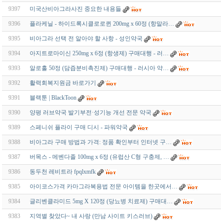
9397
미국산비아그라사진 중요한 내용들
9396
플라케닐 - 하이드록시클로로퀸 200mg x 60정 (항말라…
9395
비아그라 선택 전 알아야 할 사항 - 성인약국
9394
아지트로마이신 250mg x 6정 (항생제) 구매대행 - 러…
9393
알로홀 50정 (담즙분비촉진제) 구매대행 - 러시아 약…
9392
활력회복지원금 바로가기
9391
블랙툰 | BlackToon
9390
양평 러브약국 발기부전·성기능 개선 전문 약국
9389
스페니쉬 플라이 구매 디시 - 파워약국
9388
비아그라 구매 방법과 가격: 정품 확인부터 인터넷 구…
9387
버목스 - 메벤다졸 100mg x 6정 (유럽산 C형 구충제, …
9386
동두천 레비트라 fpqlxmfk
9385
아이코스가격 카마그라복용법 전문 아이템을 한곳에서…
9384
글리벤클라미드 5mg X 120정 (당뇨병 치료제) 구매대…
9383
지역별 찾았다~ 내 사랑 (만남 사이트 키스러브)