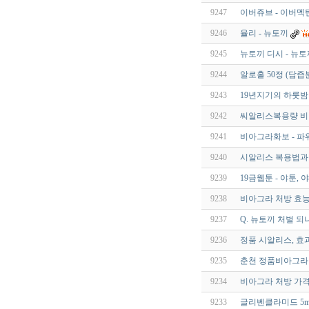
9247
이버쥬브 - 이버멕틴 
9246
율리 - 뉴토끼
9245
뉴토끼 디시 - 뉴토
9244
알로홀 50정 (담
9243
19년지기의 하룻밤 
9242
씨알리스복용량 비
9241
비아그라화보 - 파
9240
시알리스 복용법과
9239
19금웹툰 - 야툰, 
9238
비아그라 처방 효능
9237
Q. 뉴토끼 처벌 되
9236
정품 시알리스, 효
9235
춘천 정품비아그라
9234
비아그라 처방 가격
9233
글리벤클라미드 5mg