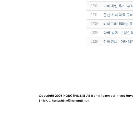
9232
이버멕틴 후기 부작용
9231
군산 하나약국 구
9230
비아그라 100mg 
9229
약국 발기 - [ 성인약
9228
이버쥬브 - 이버멕틴 
야동 사이트