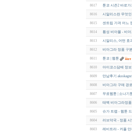
8617
툰코 시즌2 바로가
8616
시알리스란 무엇인
8615
센트립 가격 어느 
8614
횡성 비아몰 - 비
8613
시알리스, 어떤 효과
8612
비아그라 정품 구분 -
8611
툰코 | 웹툰
8610
아이코스담배 정보 
8609
만남후기 aksskagnr
8608
비아그라 구매 경로
8607
무료웹툰 | 소나기
8606
태백 비아그라정품 qld
8605
슈가 트랩 - 웹툰 
8604
러브약국 - 정품 
8603
레비트라 - 커플 