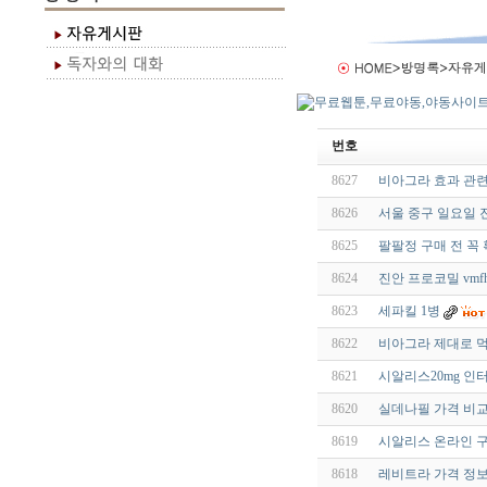
번호
8627
비아그라 효과 관련 
8626
서울 중구 일요일 
8625
팔팔정 구매 전 꼭
8624
진안 프로코밀 vmfhz
8623
세파킬 1병
8622
비아그라 제대로 먹
8621
시알리스20mg 인터
8620
실데나필 가격 비교
8619
시알리스 온라인 구
8618
레비트라 가격 정보