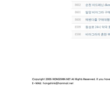
8602
순천 아드레닌 dkemf
8601
밀양 비아그라 구매
8600
메벤다졸 구매대행하
8599
동성로 24시 약국
8598
비아그라의 흔한 부
야동 사이트