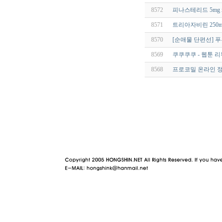
8572
피나스테리드 5mg 
8571
트리아자비린 250m
8570
[순애물 단편선] 푸른 
8569
쿠쿠쿠쿠 - 웹툰 리
8568
프로코밀 온라인 정
야동 사이트