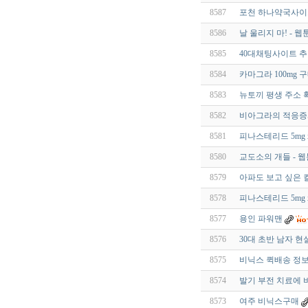
8587
포천 하나약국사이
8586
날 울리지 마! - 웹
8585
40대채팅사이트 추
8584
카마그라 100mg 
8583
뉴토끼 평생 주소 확
8582
비아그라의 적응증과
8581
피나스테리드 5mg 
8580
교도소의 개들 - 웹
8579
아파도 보고 싶은 컬
8578
피나스테리드 5mg 
8577
용인 파워맨
8576
30대 초반 남자 현
8575
비닉스 퀵배송 정보
8574
발기 부전 치료에 
8573
여주 비닉스구매