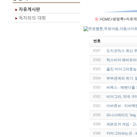
번호
8597
도지코믹스 최신 주
8596
럭스비아 레비트라 
8595
울진 비아그라효능 ql
8594
부부관계의 위기:
8593
버목스 - 메벤다졸 1
8592
비아그라, 약국 구
8591
이버쥬브 - 이버멕틴 
8590
피나스테리드 5mg 
8589
세븐포커 게임 - 
8588
카마그라파는곳 -