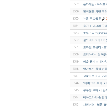
8557
플라케닐 - 하이드록
8556
펀비웹툰 차단 우회
8555
뉴툰 무료웹툰
8554
홍천 비아그라 구매
8553
호두코믹스(hoduc
8552
골드비아그라 1+1병
8551
토파일 트위터 - 토
8550
트리아자비린 복용방
8549
암을 굶기는 대사치
8548
망가토끼 공식 커뮤
8547
정품프로코밀 구매
8546
"비아그라 후기: 기
8545
구구정 구매 시 알
8544
비아그라와 술 함께
8543
사변괴담 - 웹툰 결