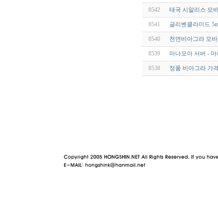
8542
태국 시알리스 모바일
8541
글리벤클라미드 5mg
8540
천연비아그라 모바일 
8539
마나모아 서버 - 마
8538
정품 비아그라 가격
야동 사이트