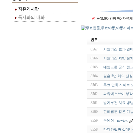
번호
8567
시알리스 효과 얼
8566
시알리스 처방 절차
8565
네임드툰 공식 링크
8564
결혼 5년 차의 진실
8563
무료 만화 사이트 모
8562
파워에스브이 부작용
8561
발기부전 치료 방법
8560
펀비웹툰 같은 기능
8559
온에어 - newtoki
8558
타다라필과 실데나필