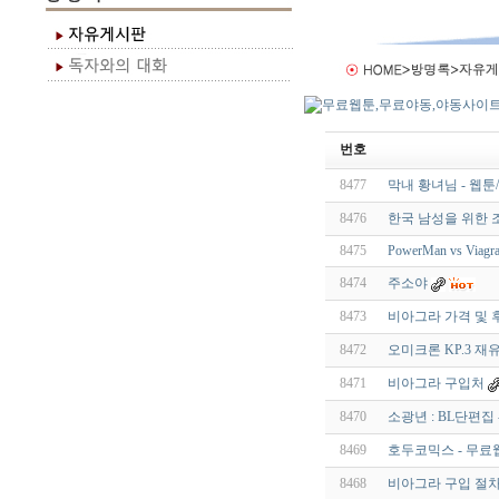
번호
8477
막내 황녀님 - 웹툰
8476
한국 남성을 위한 
8475
PowerMan vs Viagr
8474
주소야
8473
비아그라 가격 및 후
8472
오미크론 KP.3 재
8471
비아그라 구입처
8470
소광년 : BL단편집 
8469
호두코믹스 - 무료
8468
비아그라 구입 절차