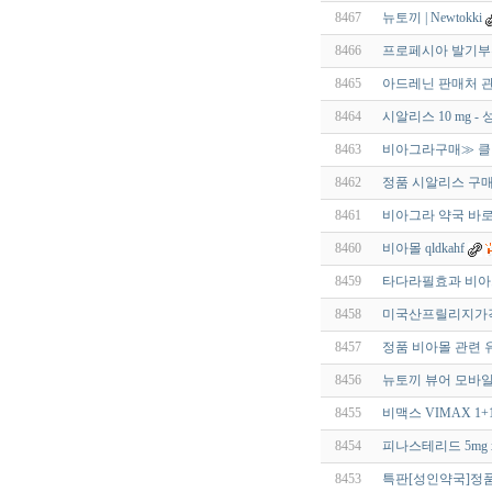
8467
뉴토끼 | Newtokki
8466
프로페시아 발기부전
8465
아드레닌 판매처 관
8464
시알리스 10 mg -
8463
비아그라구매≫ 클릭 
8462
정품 시알리스 구
8461
비아그라 약국 바로
8460
비아몰 qldkahf
8459
타다라필효과 비아
8458
미국산프릴리지가격
8457
정품 비아몰 관련 
8456
뉴토끼 뷰어 모바일 인
8455
비맥스 VIMAX 1+
8454
피나스테리드 5mg 
8453
특판[성인약국]정품