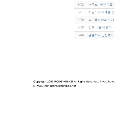
8452
버목스 - 메벤다졸 1
8451
시알리스 구매를 고
8450
경구용시알리스구매 
8449
신은 나를 버렸다 -
8448
결혼까지 망상했어!
야동 사이트