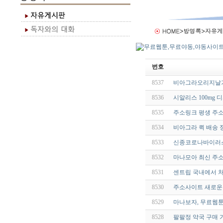
번호
8537
비아그라오리지날가
8536
시알리스 100mg
8535
주소링크 평생 주소
8534
비아그라 퀵 배송 
8533
신종코로나바이러스(S
8532
마나모아 최신 주소
8531
센트립 국내에서 처
8530
주소사이트 새로운 
8529
마나보자, 무료웹
8528
팔팔정 약국 구매 