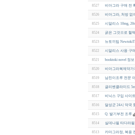
8527
비아그라 구매 전 
8526
비아그라, 처방 없
8525
시알리스 10mg, 2
8524
굵은 그것으로 헐떡
8523
뉴토끼팁 NewtokiT
8522
시알리스 사용·구매
8521
booktoki nov
8520
비아그라복제약가격
8519
남친이조루 전문 
8518
글리벤클라미드 5mg
8517
비닉스 구입 사이트
8516
달성군 24시 약국 
8515
Q. 발기부전 조루
8514
실데나필 타다라필
8513
카마그라정, 복용 전