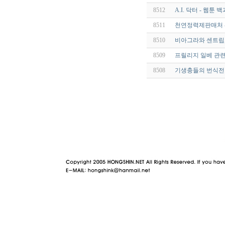
8512
A.I. 닥터 - 웹툰
8511
천연정력제판매처 - 
8510
비아그라와 센트립,
8509
프릴리지 일베 관련
8508
기생충들의 번식전략 
야동 사이트