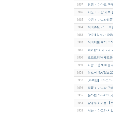
3967
창원 비아마트 구매대행
3966
서산 비아탑 카톡: [ z
3965
수원 비아그라정품판매 q
3964
이버쥬브 - 이버멕틴 
3963
[인천] 최저가 10
3962
이버멕틴 후기 부작용
3961
비아탑: 비아그라 
3960
오즈코리아 새로운 
3959
사람 구충제 메벤다졸
3958
뉴토끼 NewToki:
3957
[파워맨] 비아그라 
3956
정품 비아그라 구매하는
3955
온라인 하나약국, 신뢰
3954
남양주 비아몰 【 vcS
3953
서산 비아그라 시알리스