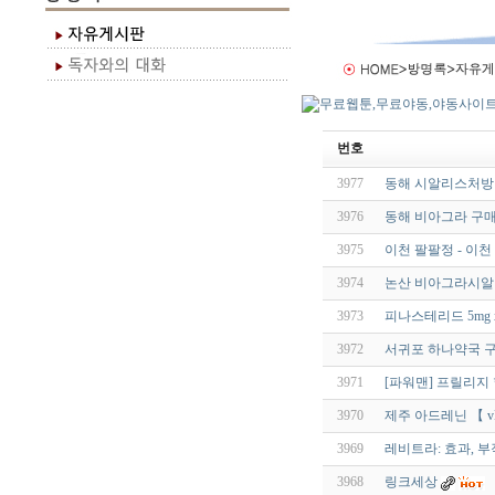
번호
3977
동해 시알리스처방 비아
3976
동해 비아그라 구매 
3975
이천 팔팔정 - 이
3974
논산 비아그라시알리스 
3973
피나스테리드 5mg 
3972
서귀포 하나약국 구매대
3971
[파워맨] 프릴리지
3970
제주 아드레닌 【 vBaa
3969
레비트라: 효과, 부
3968
링크세상