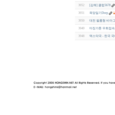
3952
[김해] 클럽5678
3951
욕망일기Deep
3950
대전 필름형 비아그라 카
3949
마징가툰 우회접속 
3948
맥스약국 - 한국 국
야동 사이트