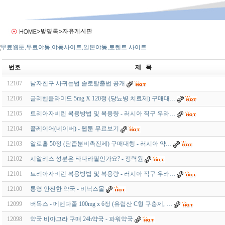
번호
제 목
12107
남자친구 사귀는법 솔로탈출법 공개
12106
글리벤클라미드 5mg X 120정 (당뇨병 치료제) 구매대…
12105
트리아자비린 복용방법 및 복용량 - 러시아 직구 우라…
12104
플레이어(네이버) - 웹툰 무료보기
12103
알로홀 50정 (담즙분비촉진제) 구매대행 - 러시아 약…
12102
시알리스 성분은 타다라필인가요? - 정력원
12101
트리아자비린 복용방법 및 복용량 - 러시아 직구 우라…
12100
통영 안전한 약국 - 비닉스몰
12099
버목스 - 메벤다졸 100mg x 6정 (유럽산 C형 구충제, …
12098
약국 비아그라 구매 24h약국 - 파워약국