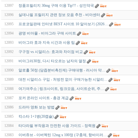
12097
정품프릴리지 30mg 구매 이용 Tip!!! - 성인약국
12096
실데나필 프릴리지 관련 정보 모음 추천 - 비아센터
12095
프로코밀판매 인터넷 BEST 사이트 10 알아보기 (2026…
12094
광명 비아몰 - 비아그라 구매 사이트
12093
비아그라 효과 지속 시간과 사용 팁
12092
구구정 vs 시알리스: 효과와 차이점 비교
12091
비아그라30정, 다시 타오르는 남자의 열정
12090
알로홀 50정 (담즙분비촉진제) 구매대행 - 러시아 약…
12089
대전 시알리스 구입 - 처방전 없이 구매가능한 시알리…
12088
여기여주소 | 링크사이트, 링크모음, 사이트순위, 주…
12087
포커 온라인 사이트 - 총경 계급
12086
드라마 영화 보는 방법
12085
칵스타 1+1병(20캡슐)
12084
타다라필 부작용과 안전한 사용 가이드 - 정력원
12083
이버쥬브 - 이버멕틴 12mg x 100정 (구충제, 항바이러…