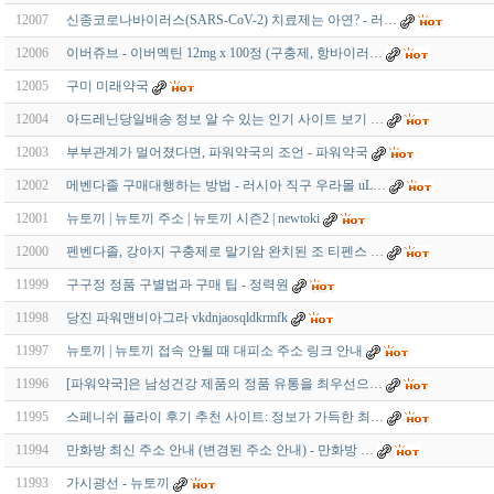
12007
신종코로나바이러스(SARS-CoV-2) 치료제는 아연? - 러…
12006
이버쥬브 - 이버멕틴 12mg x 100정 (구충제, 항바이러…
12005
구미 미래약국
12004
아드레닌당일배송 정보 알 수 있는 인기 사이트 보기 …
12003
부부관계가 멀어졌다면, 파워약국의 조언 - 파워약국
12002
메벤다졸 구매대행하는 방법 - 러시아 직구 우라몰 uL…
12001
뉴토끼 | 뉴토끼 주소 | 뉴토끼 시즌2 | newtoki
12000
펜벤다졸, 강아지 구충제로 말기암 완치된 조 티펜스 …
11999
구구정 정품 구별법과 구매 팁 - 정력원
11998
당진 파워맨비아그라 vkdnjaosqldkrmfk
11997
뉴토끼 | 뉴토끼 접속 안될 때 대피소 주소 링크 안내
11996
[파워약국]은 남성건강 제품의 정품 유통을 최우선으…
11995
스페니쉬 플라이 후기 추천 사이트: 정보가 가득한 최…
11994
만화방 최신 주소 안내 (변경된 주소 안내) - 만화방 …
11993
가시광선 - 뉴토끼