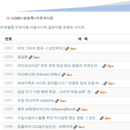
번호
제 목
12017
비아 그라의 효과 - [ 성인약국 ]
12016
일일툰
12015
개인파산이란? 채무 전액 탕감 받는 방법과 자격요건 …
12014
아드레닌에 (Adrenin) 대해서
12013
파워이렉트 사이트 공개합니다~! 유용한 정보 모음 바…
12012
삼성 인기 가전 혜택 제공... 소비자 부담 낮춘 ‘전…
12011
오창 천사약국 cjstkdirrnr
12010
영주 파워맨비아그라 vkdnjaosqldkrmfk
12009
수입시알리스필름 추천 지식답변 찾는 방법 - [ 성인…
12008
정품비아그라살수있는곳 - 파워약국