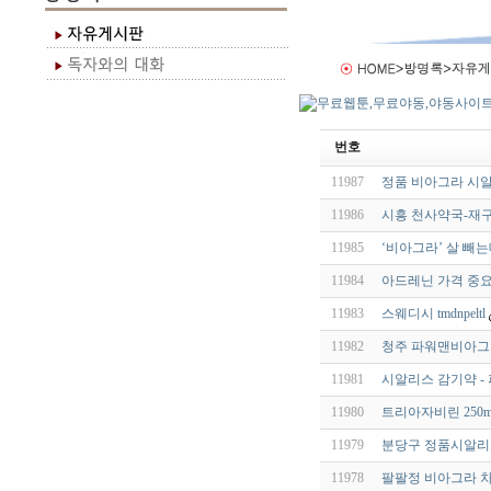
번호
11987
정품 비아그라 시알
11986
시흥 천사약국-재구
11985
‘비아그라’ 살 빼는
11984
아드레닌 가격 중요
11983
스웨디시 tmdnpeltl
11982
청주 파워맨비아그라 vk
11981
시알리스 감기약 -
11980
트리아자비린 250m
11979
분당구 정품시알­리스
11978
팔팔정 비아그라 