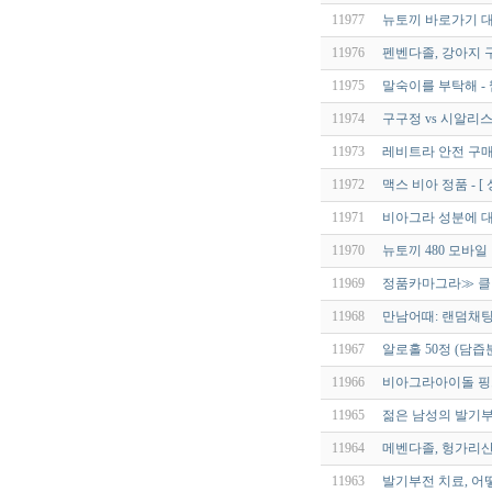
11977
뉴토끼 바로가기 대
11976
펜벤다졸, 강아지 
11975
말숙이를 부탁해 -
11974
구구정 vs 시알리스
11973
레비트라 안전 구매
11972
맥스 비아 정품 - [
11971
비아그라 성분에 대
11970
뉴토끼 480 모바일
11969
정품카마그라≫ 클릭 
11968
만남어때: 랜덤채
11967
알로홀 50정 (담
11966
비아그라아이돌 핑
11965
젊은 남성의 발기부
11964
메벤다졸, 헝가리산 
11963
발기부전 치료, 어