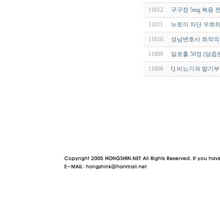
11812
구구정 5mg 복용 
11811
뉴토끼 차단 우회하
11810
성남변호사 최적의 
11809
알로홀 50정 (담
11808
Q.비뇨기과 발기부
야동 사이트