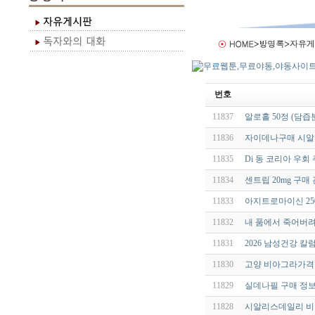
번호
11837
알로홀 50정 (담
11836
자이데나구매 시알리
11835
Di 동 코리아 우회
11834
센트립 20mg 구
11833
아지트로마이신 250m
11832
내 품에서 죽어버려 
11831
2026 남성건강 칼
11830
고양 비아그라가격 qld
11829
실데나필 구매 정보
11828
시알리스데일리 비