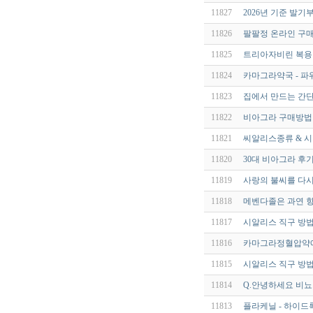
11827
2026년 기준 발기
11826
팔팔정 온라인 구매,
11825
트리아자비린 복용방
11824
카마그라약국 - 파
11823
집에서 만드는 간단
11822
비아그라 구매방법
11821
씨알리스종류 & 시
11820
30대 비아그라 후
11819
사랑의 불씨를 다시
11818
메벤다졸은 과연 항
11817
시알리스 직구 방
11816
카마그라정혈압약에
11815
시알리스 직구 방
11814
Q.안녕하세요 비뇨
11813
플라케닐 - 하이드록