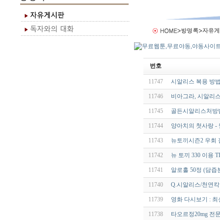
번호
11747
시알리스 복용 방법
11746
비아그라, 시알리스
11745
골든시알리스처방법 
11744
양아치의 첫사랑 -
11743
뉴토끼시즌2 우회 
11742
뉴 토끼 330 이용 
11741
알로홀 50정 (담
11740
Q.시알리스/천연칵
11739
영화 다시보기 : 
11738
타오르정20mg 전