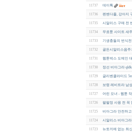
11737
데이톡
11736
펜벤다졸, 강아지 
11735
시알리스 구매 전 
11734
무료툰 사이트 새주소
11733
기생충들의 번식전략 
11732
골든시알리스음주≫ 클
11731
웹툰박스 도메인 대
11730
정선 비아그라 qldkr
11729
글리벤클라미드 5mg
11728
보령 레비트라 남
11727
어린 모녀 - 웹툰 
11726
팔팔정 사용 전 꼭 
11725
비아그라 안전하고
11724
시알리스 비아그라 차
11723
뉴토끼에 없는 최신