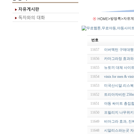
번호
11657
이버멕틴 구매대행 
11656
카마그라정 효과와 
11655
뉴토끼 대체 사이
11654
vinix for men & v
11653
미국산시알.리스복용후
11652
트리아자비린 250m
11651
야동 싸이트 총집
11650
프릴리지 나무위키 
11649
비아그라 효과, 진
11648
시알리스파는곳 자세