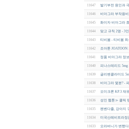
11647
발기부전 원인과 극
11646
비아그라 부작용비
11645
화이자 비아그라 효
11644
맞고 규칙 2명 - 3
11643
티비봄 - 티비봄 
11642
조아툰 JOATOON
11641
정품 비아그라 정보
11640
피나스테리드 5mg 
11639
글리벤클라미드 5mg
11638
비아그라 몇분? -
11637
오미크론 KP.3 재
11636
성인 웹툰≫ 클릭 랭킹
11635
펜벤다졸, 강아지 
11634
미국산레비트라정품가
11633
오라버니가 변했다 