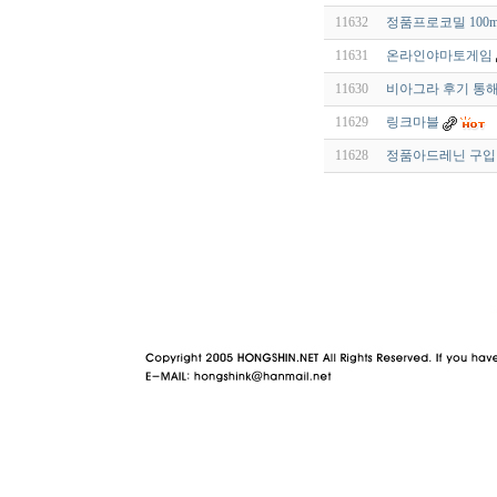
11632
정품프로코밀 100
11631
온라인야마토게임
11630
비아그라 후기 통해
11629
링크마블
11628
정품아드레닌 구입
야동 사이트