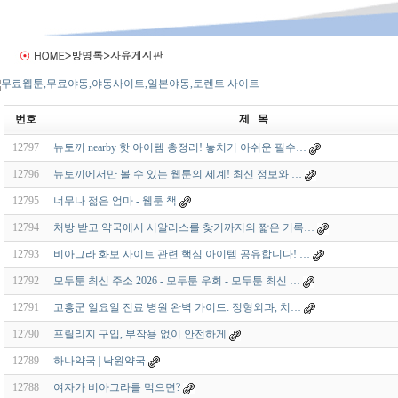
번호
제 목
12797
뉴토끼 nearby 핫 아이템 총정리! 놓치기 아쉬운 필수…
12796
뉴토끼에서만 볼 수 있는 웹툰의 세계! 최신 정보와 …
12795
너무나 젊은 엄마 - 웹툰 책
12794
처방 받고 약국에서 시알리스를 찾기까지의 짧은 기록…
12793
비아그라 화보 사이트 관련 핵심 아이템 공유합니다! …
12792
모두툰 최신 주소 2026 - 모두툰 우회 - 모두툰 최신 …
12791
고흥군 일요일 진료 병원 완벽 가이드: 정형외과, 치…
12790
프릴리지 구입, 부작용 없이 안전하게
12789
하나약국 | 낙원약국
12788
여자가 비아그라를 먹으면?