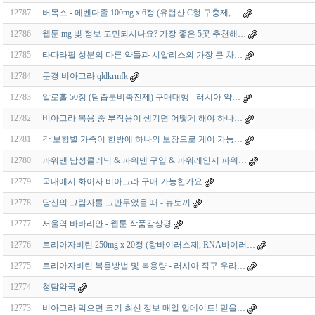
12787
버목스 - 메벤다졸 100mg x 6정 (유럽산 C형 구충제, …
12786
웹툰 mg 빚 정보 고민되시나요? 가장 좋은 5곳 추천해…
12785
타다라필 성분의 다른 약들과 시알리스의 가장 큰 차…
12784
문경 비아그라 qldkrmfk
12783
알로홀 50정 (담즙분비촉진제) 구매대행 - 러시아 약…
12782
비아그라 복용 중 부작용이 생기면 어떻게 해야 하나…
12781
각 보험별 가족이 한방에 하나의 보장으로 케어 가능…
12780
파워맨 남성클리닉 & 파워맨 구입 & 파워레인저 파워…
12779
국내에서 화이자 비아그라 구매 가능한가요
12778
당신의 그림자를 그만두었을 때 - 뉴토끼
12777
서울역 바바리안 - 웹툰 작품감상평
12776
트리아자비린 250mg x 20정 (항바이러스제, RNA바이러…
12775
트리아자비린 복용방법 및 복용량 - 러시아 직구 우라…
12774
청담약국
12773
비아그라 먹으면 크기 최신 정보 매일 업데이트! 믿을…