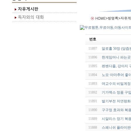
번호
11897
알로홀 50정 (담
11896
한게임머니 파는곳 
11895
펜벤다졸, 강아지 
11894
노모·아마추어 좋
11893
여교수의 비밀계정 
11892
기가맥스 정품 구
11891
발기부전 저연령화,
11890
구구정 효과와 복용
11889
시알리스 장기 복용
11888
스페니쉬 플라이판매