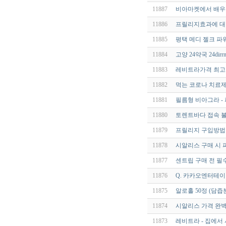
11887
비아마켓에서 배우는
11886
프릴리지효과에 대한
11885
평택 메디 젤크 파
11884
고양 24약국 24dirrn
11883
레비트라가격 최고의
11882
먹는 코로나 치료제
11881
필름형 비아그라 -
11880
토렌트바다 접속 불
11879
프릴리지 구입방법 
11878
시알리스 구매 시 
11877
센트립 구매 전 필
11876
Q. 카카오엔터테이
11875
알로홀 50정 (담
11874
시알리스 가격 완벽
11873
레비트라 - 집에서