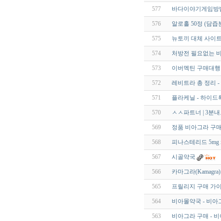
577
바다이야기게임방법【 
576
알로홀 50정 (담
575
뉴토끼 대체 사이트
574
처방전 필요없는 비
573
이버멕틴 구매대행 
572
레비트라 총 정리 
571
플라케닐 - 하이드록
570
ㅅㅅ파트너 | 3분
569
정품 비아그라 구
568
피나스테리드 5mg 
567
시골약국
566
카마그라(Kamagra)
565
프릴리지 구매 가이
564
비아몰약국 - 비아
563
비아그라 구매 - 비아