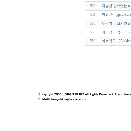
562
처방전 필요없는 비
561
파워TV - ppowertv.
560
누누티비 실시간 최
559
비아그라 약국 Powe
558
바로약국 【 Vbkk.t
야동 사이트