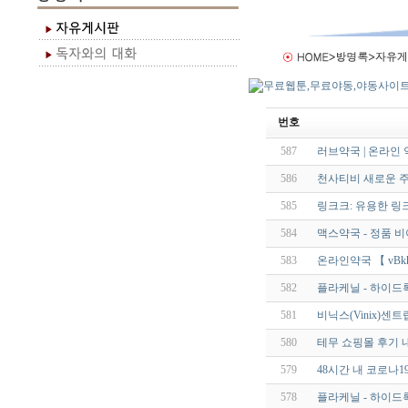
번호
587
러브약국 | 온라인
586
천사티비 새로운 주
585
링크크: 유용한 링
584
맥스약국 - 정품 
583
온라인약국 【 vBkk.
582
플라케닐 - 하이드록
581
비닉스(Vinix)센트
580
테무 쇼핑몰 후기 내
579
48시간 내 코로나1
578
플라케닐 - 하이드록