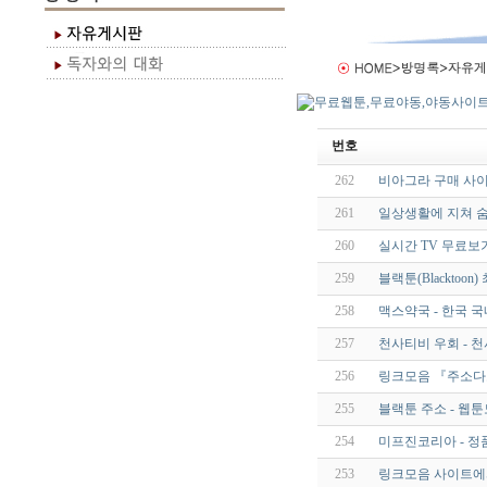
번호
262
비아그라 구매 사이
261
일상생활에 지쳐 숨
260
실시간 TV 무료보
259
블랙툰(Blacktoo
258
맥스약국 - 한국 국
257
천사티비 우회 - 
256
링크모음 『주소다
255
블랙툰 주소 - 웹
254
미프진코리아 - 정
253
링크모음 사이트에서