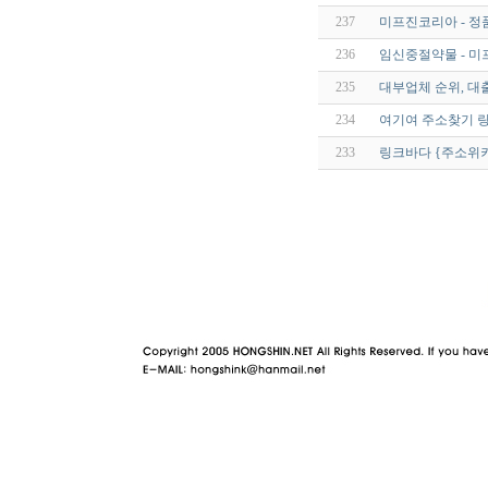
237
미프진코리아 - 정
236
임신중절약물 - 미프
235
대부업체 순위, 대
234
여기여 주소찾기 
233
링크바다 {주소위
야동 사이트