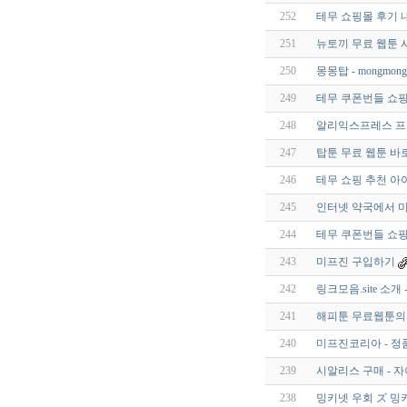
252
테무 쇼핑몰 후기 내
251
뉴토끼 무료 웹툰 
250
몽몽탑 - mongmong.
249
테무 쿠폰번들 쇼핑
248
알리익스프레스 프
247
탑툰 무료 웹툰 바
246
테무 쇼핑 추천 아
245
인터넷 약국에서 미
244
테무 쿠폰번들 쇼핑
243
미프진 구입하기
242
링크모음.site 소
241
해피툰 무료웹툰의
240
미프진코리아 - 정
239
시알리스 구매 - 
238
밍키넷 우회 ズ 