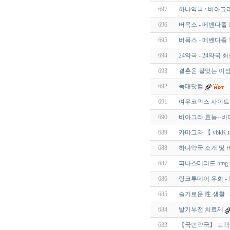
697
하나약국 : 비아그라 구
696
버목스 - 메벤다졸 1
695
버목스 - 메벤다졸 1
694
24약국 - 24약국 최
693
결혼운 잘맞는 이성
692
늑대닷컴
691
여우코믹스 사이트주
690
비아그라 효능--비
689
카마그라 【 vbkK.t
688
하나약국 소개 및 
687
피나스테리드 5mg 
686
링크투데이 우회 -
685
슬기로운 性 생활 【 v
684
발기부전 치료제
683
【국민약국】 고객 