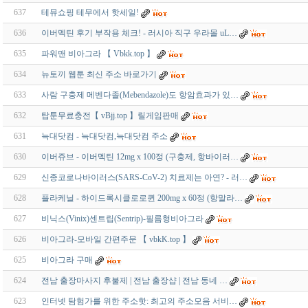
637
테뮤쇼핑 테무에서 핫세일!
636
이버멕틴 후기 부작용 체크! - 러시아 직구 우라몰 uL…
635
파워맨 비아그라 【 Vbkk.top 】
634
뉴토끼 웹툰 최신 주소 바로가기
633
사람 구충제 메벤다졸(Mebendazole)도 항암효과가 있…
632
탑툰무료충전【 vBjj.top 】릴게임판매
631
늑대닷컴 - 늑대닷컴,늑대닷컴 주소
630
이버쥬브 - 이버멕틴 12mg x 100정 (구충제, 항바이러…
629
신종코로나바이러스(SARS-CoV-2) 치료제는 아연? - 러…
628
플라케닐 - 하이드록시클로로퀸 200mg x 60정 (항말라…
627
비닉스(Vinix)센트립(Sentrip)-필름형비아그라
626
비아그라-모바일 간편주문 【 vbkK.top 】
625
비아그라 구매
624
전남 출장마사지 후불제 | 전남 출장샵 | 전남 동네 …
623
인터넷 탐험가를 위한 주소핫: 최고의 주소모음 서비…