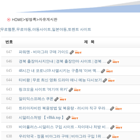
번호
제 목
647
파워맨 - 비아그라 구매 가이드
646
경북 출장마사지안내 | 경북 출장안마 사이트 | 경북 …
645
48시간 내 코로나19 사멸시키는 구충제 '이버 멕…
644
티비왕 | 무료 최신 영화 드라마 애니 예능 다시보기
643
링크모음 사이트 '여기여 위키'
642
알리익스프레스 쿠폰
641
트리아자비린 복용방법 및 복용량 - 러시아 직구 우라…
640
시알리스처방 【 vBkk.top 】
639
비아플러스-시알리스 구입 사이트 - 자이데나 처방 비…
638
우리약국 - 정품 비아그라 구매 | 비아그라 구입 1위 …