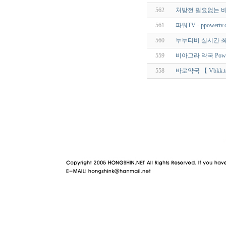
562
처방전 필요없는 비
561
파워TV - ppowertv.
560
누누티비 실시간 최
559
비아그라 약국 Powe
558
바로약국 【 Vbkk.t
야동 사이트