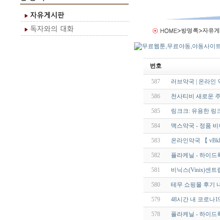
번호
587
러브약국 | 온라인
586
천사티비 새로운 주
585
링크크: 유용한 링
584
맥스약국 - 정품 
583
온라인약국 【 vBkk.
582
플라케닐 - 하이드록
581
비닉스(Vinix)센트
580
테무 쇼핑몰 후기 내
579
48시간 내 코로나1
578
플라케닐 - 하이드록