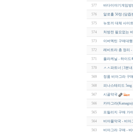
577
바다이야기게임방법【 
576
알로홀 50정 (담
575
뉴토끼 대체 사이트
574
처방전 필요없는 비
573
이버멕틴 구매대행 
572
레비트라 총 정리 
571
플라케닐 - 하이드록
570
ㅅㅅ파트너 | 3분
569
정품 비아그라 구
568
피나스테리드 5mg 
567
시골약국
566
카마그라(Kamagra)
565
프릴리지 구매 가이
564
비아몰약국 - 비아
563
비아그라 구매 - 비아