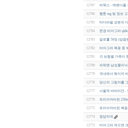
12787
버목스 - 메벤다졸 1
12786
웹툰 mg 빚 정보 
12785
타다라필 성분의 다
12784
문경 비아그라 qldkr
12783
알로홀 50정 (담
12782
비아그라 복용 중 
12781
각 보험별 가족이 
12780
파워맨 남성클리닉 
12779
국내에서 화이자 
12778
당신의 그림자를 그
12777
서울역 바바리안 -
12776
트리아자비린 250m
12775
트리아자비린 복용방
12774
청담약국
12773
비아그라 먹으면 크