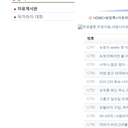
번호
12797
뉴토끼 nearby 
12796
뉴토끼에서만 볼 수
12795
너무나 젊은 엄마 -
12794
처방 받고 약국에
12793
비아그라 화보 사이
12792
모두툰 최신 주소 20
12791
고흥군 일요일 진료
12790
프릴리지 구입, 부
12789
하나약국 | 낙원약
12788
여자가 비아그라를