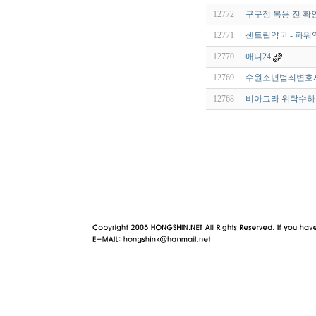
12772
구구정 복용 전 확
12771
센트립약국 - 파워
12770
애니24
12769
수원소년범죄변호
12768
비아그라 위탁수하물
야동 사이트