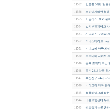
11557
알로홀 50정 (담
11556
트리아자비린 복용방
11555
시알리스: 효과 뒤
11554
발기부전제비교 사이
11553
시알리스 구입처 
11552
피나스테리드 5mg 
11551
비아그라 약국에서 
11550
누누티비 사이트 새
11549
툰북 트위터 주소 안
11548
동탄 24시 약국 찾
11547
부산진구 24시 약
11546
비아그라 약국 판
11545
정품비아그라 파는곳 
11544
바른보험센터 무료
11543
센트립파는곳 온라인