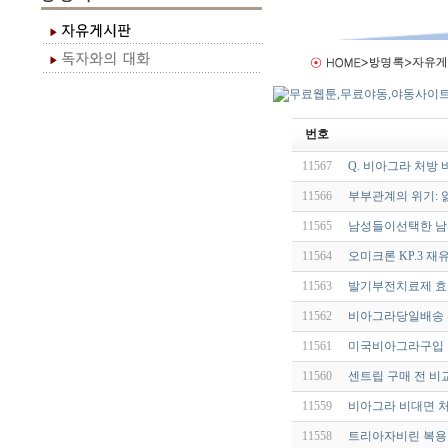
번호
11567
Q. 비아그라 처방 
11566
부부관계의 위기:
11565
남성들이선택한 남
11564
오미크론 KP.3 재
11563
발기부전치료제 효능찾
11562
비아그라당일배송 
11561
미국비아그라구입 정
11560
센트립 구매 전 비
11559
비아그라 비대면 처
11558
트리아자비린 복용방