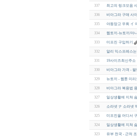
337
최고의 링크모음 사
336
비아그라 구매 사이트 
335
야동망고 우회 イ
334
웹토끼-뉴토끼/마나
333
미프진 구입하기
332
알리 익스프레스는
331
19사이즈최신주소
330
비아그라 가격 - 
329
뉴토끼 - 웹툰 미리보
328
비아그라 복용법 용
327
일상생활에 지쳐 숨
326
소라넷 ナ 소라넷 
325
미프진을 어디서 구
324
일상생활에 지쳐 숨
323
유부 천국 - 근처 