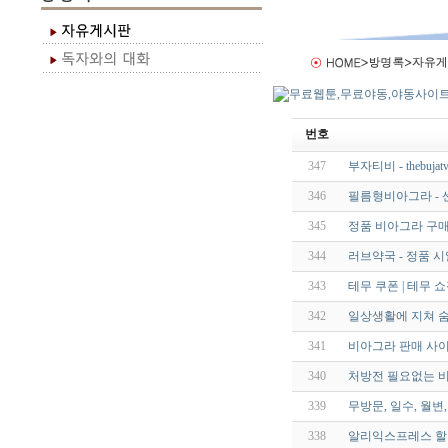
번호
347
부자티비 - thebujatv
346
필름형비아그라 - 센
345
정품 비아그라 구매
344
러브약국 - 정품 
343
테무 쿠폰 | 테무 쇼
342
일상생활에 지쳐 
341
비아그라 판매 사이트 
340
처방전 필요없는 비
339
무방문, 일수, 월변,
338
알리익스프레스 할