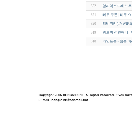
322
알리익스프레스 쿠
321
테무 쿠폰 | 테무 쇼
320
티비위키(TVWIKI) - x
319
밤토끼 성인애니 - 
318
카인드툰 - 웹툰 
야동 사이트