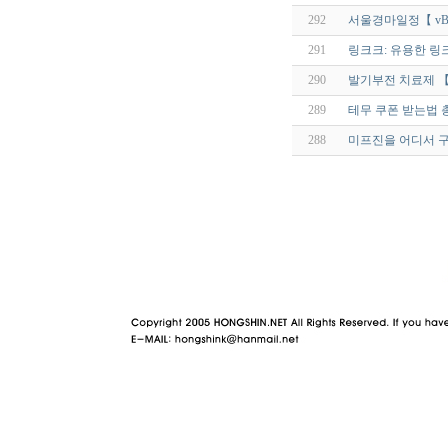
292
서울경마일정【 vBjj
291
링크크: 유용한 링
290
발기부전 치료제 【 V
289
테무 쿠폰 받는법 
288
미프진을 어디서 구
야동 사이트