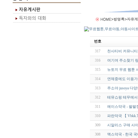
번호
317
천사티비 커뮤니티 
316
여기여 주소찾기 
315
뉴토끼 무료 웹툰 
314
연체중에도 이용가능OK
313
주소야 jusoya 
312
테뮤쇼핑 테무에서
311
에이스약국 - 팔팔
310
파란약국 【 Vbkk.
309
시­알리스 구매 사
308
맥스약국 - 한국 국