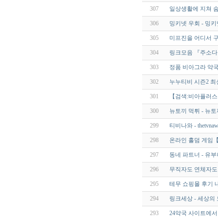
307
일상생활에 지쳐 숨
306
밍키넷 우회 - 밍키
305
미프진을 어디서 구
304
링크모음 『주소다
303
정품 비아그라 약
302
누누티비 시즌2 최신 주소
301
【검색:비아플러스
300
뉴토끼 먹튀 - 뉴토끼 
299
티비나와 - thetvnaw
298
온라인 홀덤 게임【 
297
동네 파트너 - 유
296
무직자도 연체자도 대출
295
테무 쇼핑몰 후기 내
294
링크세상 - 세상의
293
24약국 사이트에서