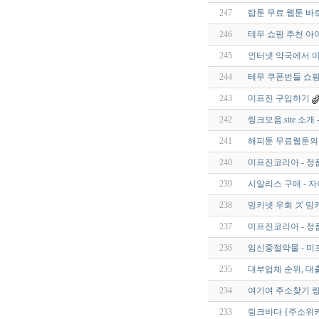
247
탑툰 무료 웹툰 바
246
테무 쇼핑 추천 아
245
인터넷 약국에서 미
244
테무 쿠폰번들 쇼핑
243
미프진 구입하기
242
링크모음.site 소
241
해피툰 무료웹툰의
240
미프진코리아 - 정
239
시알리스 구매 - 
238
밍키넷 우회 ズ 
237
미프진코리아 - 정
236
임신중절약물 - 미프
235
대부업체 순위, 대
234
여기여 주소찾기 
233
링크바다 {주소위