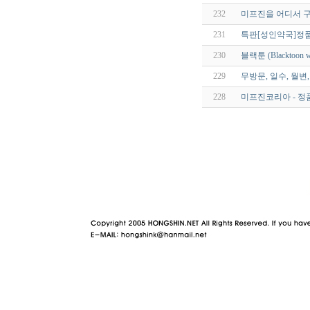
232
미프진을 어디서 구
231
특판[성인약국]정품
230
블랙툰 (Blacktoo
229
무방문, 일수, 월변
228
미프진코리아 - 정
야동 사이트