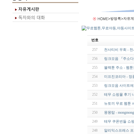
번호
257
천사티비 우회 - 
256
링크모음 『주소다
255
블랙툰 주소 - 웹
254
미프진코리아 - 정
253
링크모음 사이트에서
252
테무 쇼핑몰 후기 내
251
뉴토끼 무료 웹툰 
250
몽몽탑 - mongmong.
249
테무 쿠폰번들 쇼핑
248
알리익스프레스 프