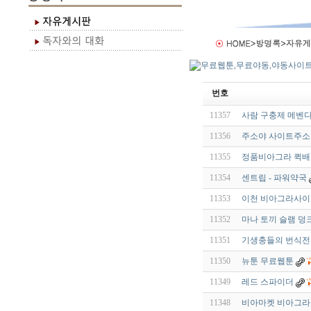
번호
11357
사람 구충제 메벤다졸
11356
주소야 사이트주소 
11355
정품비아그라 퀵배송
11354
센트립 - 파워약국
11353
이천 비아그라사이
11352
마나 토끼 슬램 덩
11351
기생충들의 번식전략 
11350
뉴툰 무료웹툰
11349
레드 스파이더
11348
비아마켓 비아그라