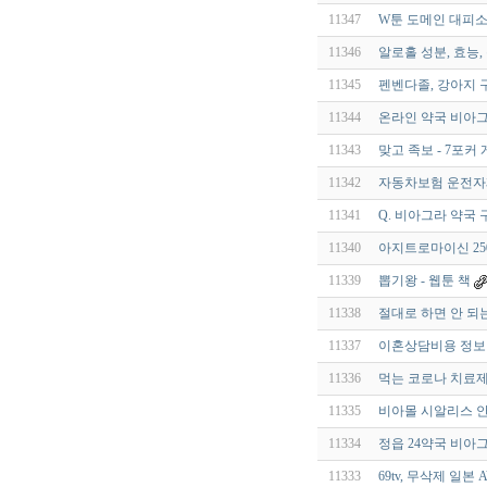
11347
W툰 도메인 대피소 
11346
알로홀 성분, 효능,
11345
펜벤다졸, 강아지 
11344
온라인 약국 비­아그
11343
맞고 족보 - 7포커
11342
자동차보험 운전자
11341
Q. 비아그라 약국
11340
아지트로마이신 250m
11339
뽑기왕 - 웹툰 책
11338
절대로 하면 안 되는
11337
이혼상담비용 정보
11336
먹는 코로나 치료제
11335
비아몰 시알리스 안
11334
정읍 24약국 비아
11333
69tv, 무삭제 일본