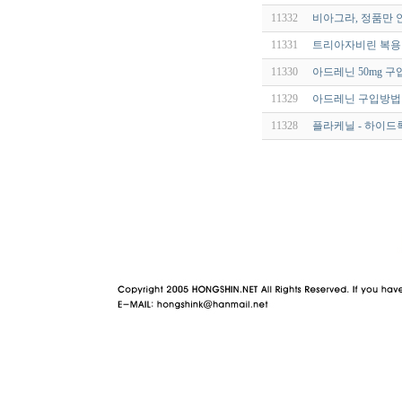
11332
비아그라, 정품만 
11331
트리아자비린 복용방
11330
아드레닌 50mg 구
11329
아드레닌 구입방법
11328
플라케닐 - 하이드록
야동 사이트