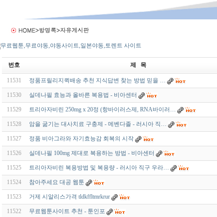
번호
제 목
11531
정품프릴리지퀵배송 추천 지식답변 찾는 방법 믿을 …
11530
실데나필 효능과 올바른 복용법 - 비아센터
11529
트리아자비린 250mg x 20정 (항바이러스제, RNA바이러…
11528
암을 굶기는 대사치료 구충제 - 메벤다졸 - 러시아 직…
11527
정품 비아그라와 자기효능감 회복의 시작
11526
실데나필 100mg 제대로 복용하는 방법 - 비아센터
11525
트리아자비린 복용방법 및 복용량 - 러시아 직구 우라…
11524
참아주세요 대공 웹툰
11523
거제 시알리스가격 tldkffltmrkrur
11522
무료웹툰사이트 추천 - 툰인포