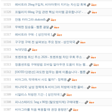
11521
레비트라 20mg구입처, 비아마켓이 지키는 자신감 회복
11520
프릴리지 60mg 구입 관련 핵심 아이템 공유합니다! - …
11519
안동 카마그라 zkakrmfk
11518
무해한 짐승들 - 웹툰 결말
11517
레비트라 구매 - [ 성인약국 ]
11516
구구정 구매 전 살펴보는 주요 정보 - 성인약국
11515
늑대닷컴
11514
토렌트썸 최신 주소 2026 - 토렌트썸 차단 우회 주소 …
11513
정품센트립 구매방법 모바일 알아두면 도움이 되는 웹…
11512
[OOTD 단편선] 과도한 업무는 몸에 이롭습니다 - 웹툰
11511
비아그라, 약국에서 사도 될까? - 정력원
11510
하나약국: 남성 정력제 & 비아그라 처방에 대한 올바…
11509
시알리스 처방전 기간 - [ 성인약국 ]
11508
피나스테리드 5mg x 90정 (탈모방지제) 구매대행 - …
11507
비아그라를 처음 복용할 때 권장 용량은?