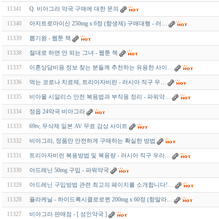
11341
Q. 비아그라 약국 구매에 대한 문의
11340
아지트로마이신 250mg x 6정 (항생제) 구매대행 - 러…
11339
뽑기왕 - 웹툰 책
11338
절대로 하면 안 되는 그녀 - 웹툰 책
11337
이혼상담비용 정보 찾는 분들께 추천하는 유용한 사이…
11336
먹는 코로나 치료제, 트리아자비린 - 러시아 직구 우…
11335
비아몰 시알리스 안전 복용법과 부작용 정리 - 파워약…
11334
정읍 24약국 비아그라
11333
69tv, 무삭제 일본 AV 무료 감상 사이트
11332
비아그라, 정품만 안전하게 구매하는 확실한 방법
11331
트리아자비린 복용방법 및 복용량 - 러시아 직구 우라…
11330
아드레닌 50mg 구입 - 파워약국
11329
아드레닌 구입방법 관련 최고의 페이지를 소개합니다!…
11328
플라케닐 - 하이드록시클로로퀸 200mg x 60정 (항말라…
11327
비아그라 판매점 - [ 성인약국 ]