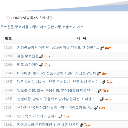
번호
제 목
11351
기생충들의 번식전략 - 2019년 이슈 키워드 "기생충" …
11350
뉴툰 무료웹툰
11349
레드 스파이더
11348
비아마켓 비아그라 정품구입처 시알리스 정품구입처
11347
W툰 도메인 대피소 - W툰 주소찾기 - W툰 최신 주소 2…
11346
알로홀 성분, 효능, 복용방법, 부작용(설탕 미함유) -…
11345
펜벤다졸, 강아지 구충제로 말기암 완치된 조 티펜스 …
11344
온라인 약국 비­아그라 & 하나약국 비­아그라 & 비…
11343
맞고 족보 - 7포커 게임하기
11342
자동차보험 운전자제한 위반 시 계약유지