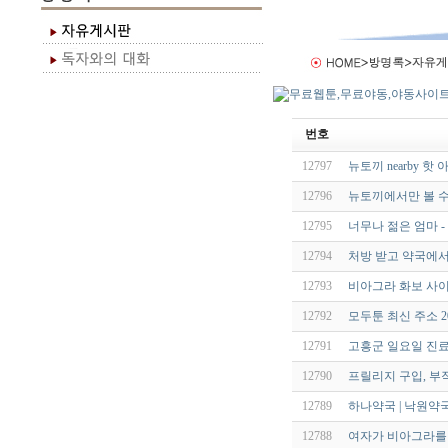
번호
12797
뉴토끼 nearby 
12796
뉴토끼에서만 볼 수
12795
너무나 젊은 엄마 -
12794
처방 받고 약국에
12793
비아그라 화보 사이
12792
모두툰 최신 주소 20
12791
고흥군 일요일 진료
12790
프릴리지 구입, 부
12789
하나약국 | 낙원약
12788
여자가 비아그라를