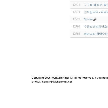
12772
구구정 복용 전 확
12771
센트립약국 - 파워
12770
애니24
12769
수원소년범죄변호
12768
비아그라 위탁수하물
야동 사이트