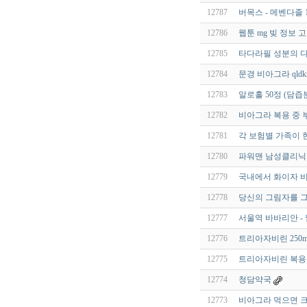
12787
버목스 - 메벤다졸 1
12786
웹툰 mg 빚 정보 
12785
타다라필 성분의 다
12784
문경 비아그라 qldkr
12783
알로홀 50정 (담
12782
비아그라 복용 중 
12781
각 보험별 가족이 
12780
파워맨 남성클리닉 
12779
국내에서 화이자 
12778
당신의 그림자를 그
12777
서울역 바바리안 -
12776
트리아자비린 250m
12775
트리아자비린 복용방
12774
청담약국
12773
비아그라 먹으면 크