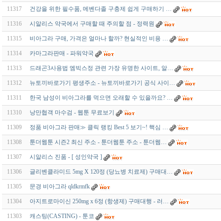
11317
건강을 위한 필수품, 메벤다졸 구충제 쉽게 구매하기 …
11316
시알리스 약국에서 구매할 때 주의할 점 - 정력원
11315
비아그라 구매, 가격은 얼마나 할까? 현실적인 비용 …
11314
카마그라판매 - 파워약국
11313
드래곤3사용법 엠빅스정 관련 가장 유명한 사이트, 알…
11312
뉴토끼바로가기 평생주소 - 뉴토끼바로가기 공식 사이…
11311
한국 남성이 비아그라를 먹으면 오래할 수 있을까요? …
11310
낭만협객 마수검 - 웹툰 무료보기
11309
정품 비아그라 판매≫ 클릭 랭킹 Best 5 보기~! 핵심 …
11308
툰더웹툰 시즌2 최신 주소 - 툰더웹툰 주소 - 툰더웹…
11307
시알리스 진품 - [ 성인약국 ]
11306
글리벤클라미드 5mg X 120정 (당뇨병 치료제) 구매대…
11305
문경 비아그라 qldkrmfk
11304
아지트로마이신 250mg x 6정 (항생제) 구매대행 - 러…
11303
캐스팅(CASTING) - 툰코