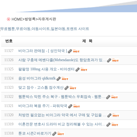
번호
제 목
11327
비아그라 판매점 - [ 성인약국 ]
11326
사람 구충제 메벤다졸(Mebendazole)도 항암효과가 있…
11325
팔팔정 100mg 사용 개요 - 비아센터
11324
음성 비아그라 qldkrmfk
11323
맞고 점수 - 고스톱 점수계산
11322
웹툰박스 막힌 주소 복구 - 웹툰박스 우회접속 - 웹툰…
11321
비아그라 복용 주기 - 파워약국
11320
처방전 필요없는 비아그라 약국 에서 구매 및 구입을 …
11319
이혼전문 변호사 드라마 비교 정리해볼 수 있는 사이…
11318
툰코 시즌2 바로가기