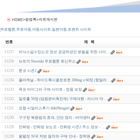
번호
제 목
11237
비닉스살수있는곳 정보 궁금하셨던 분들을 위한 사이…
11236
뉴토끼 Newtoki 무료웹툰 최신주소
11235
툰코 시즌2
11234
플라케닐 - 하이드록시클로로퀸 200mg x 60정 (항말라…
11233
목포 비아그라 구매 사이트 - 정품 보장
11232
알로홀 50정 (담즙분비촉진제) 구매대행 - 러시아 약…
11231
포항 시알리스후기 tldkffltmgnrl
11230
구구정 복용법과 효과, 간단 정리 - 비아센터
11229
만화방 - 만화방 보는곳 - 만화방 시즌2 주소 정보 - …
11228
팔팔정 약국 처방 절차와 구매 안내 - 정력원