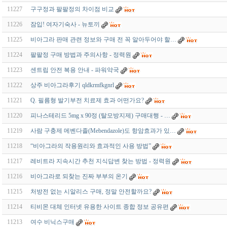
11227
구구정과 팔팔정의 차이점 비교
11226
잠입! 여자기숙사 - 뉴토끼
11225
비아그라 판매 관련 정보와 구매 전 꼭 알아두어야 할…
11224
팔팔정 구매 방법과 주의사항 - 정력원
11223
센트립 안전 복용 안내 - 파워약국
11222
상주 비아그라후기 qldkrmfkgnrl
11221
Q. 필름형 발기부전 치료제 효과 어떤가요?
11220
피나스테리드 5mg x 90정 (탈모방지제) 구매대행 - …
11219
사람 구충제 메벤다졸(Mebendazole)도 항암효과가 있…
11218
“비아그라의 작용원리와 효과적인 사용 방법”
11217
레비트라 지속시간 추천 지식답변 찾는 방법 - 정력원
11216
비아그라로 되찾는 진짜 부부의 온기
11215
처방전 없는 시알리스 구매, 정말 안전할까요?
11214
티비몬 대체 인터넷 유용한 사이트 종합 정보 공유편
11213
여수 비닉스구매