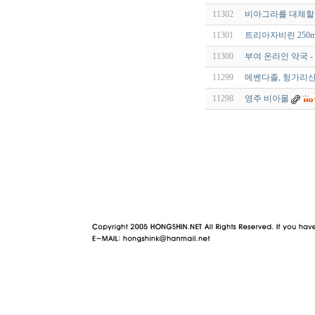
11302
비아그라를 대체할 
11301
트리아자비린 250m
11300
부여 온라인 약국 
11299
메벤다졸, 헝가리산 
11298
영주 비아몰
야동 사이트