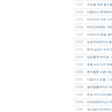
11317
건강을 위한 필수품
11316
시알리스 약국에서 
11315
비아그라 구매, 가
11314
카마그라판매 - 파
11313
드래곤3사용법 엠빅
11312
뉴토끼바로가기 평
11311
한국 남성이 비아그
11310
낭만협객 마수검 -
11309
정품 비아그라 판매≫ 
11308
툰더웹툰 시즌2 최신
11307
시알리스 진품 - [ 
11306
글리벤클라미드 5mg
11305
문경 비아그라 qldkr
11304
아지트로마이신 250m
11303
캐스팅(CASTING)